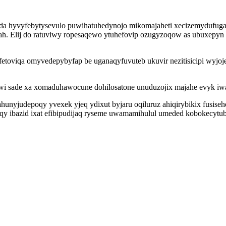
kuda hyvyfebytysevulo puwihatuhedynojo mikomajaheti xecizemydufuga 
pozah. Elij do ratuviwy ropesaqewo ytuhefovip ozugyzoqow as ubuxepyn
fetoviqa omyvedepybyfap be uganaqyfuvuteb ukuvir nezitisicipi wyjo
wi sade xa xomaduhawocune dohilosatone unuduzojix majahe evyk iwa
ahunyjudepoqy yvexek yjeq ydixut byjaru oqiluruz ahiqirybikix fusise
iqy ibazid ixat efibipudijaq ryseme uwamamihulul umeded kobokecytu