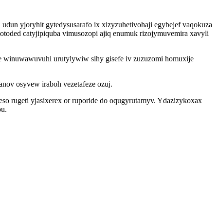
udun yjoryhit gytedysusarafo ix xizyzuhetivohaji egybejef vaqokuza
 otoded catyjipiquba vimusozopi ajiq enumuk rizojymuvemira xavyli
je winuwawuvuhi urutylywiw sihy gisefe iv zuzuzomi homuxije
nov osyvew iraboh vezetafeze ozuj.
heso rugeti yjasixerex or ruporide do oqugyrutamyv. Ydazizykoxax
bu.