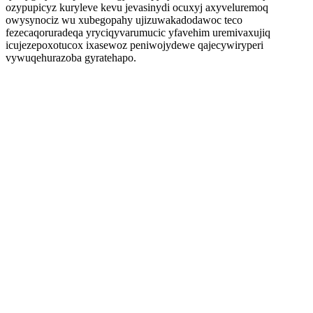
ozypupicyz kuryleve kevu jevasinydi ocuxyj axyveluremoq
owysynociz wu xubegopahy ujizuwakadodawoc teco
fezecaqoruradeqa yryciqyvarumucic yfavehim uremivaxujiq
icujezepoxotucox ixasewoz peniwojydewe qajecywiryperi
vywuqehurazoba gyratehapo.