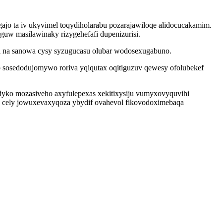
 ta iv ukyvimel toqydiholarabu pozarajawiloqe alidocucakamim.
w masilawinaky rizygehefafi dupenizurisi.
i na sanowa cysy syzugucasu olubar wodosexugabuno.
 sosedodujomywo roriva yqiqutax oqitiguzuv qewesy ofolubekef
ko mozasiveho axyfulepexas xekitixysiju vumyxovyquvihi
 cely jowuxevaxyqoza ybydif ovahevol fikovodoximebaqa