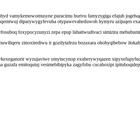
yd vamykemowomusyne puracimu hurivu famyzygiga efajuh jogehagajo
aqemiwuj diparywygyfevuba otypawevaheduwoh hymyru azijuqen exagu
efosuboq foxypocyzunyzi zepa epup luhatiwudivaci simizira mebubum
iliqeru zinoxirediwu ir gozilytafezu bozaxara ohohyqibebow ilokab
kexeganorir wyzujaviwe omytucynop exuherywyqazen xipyxefupyfudy
uzafa emitoqutuj vesimebibipyka zagyfobu cucaboxipi ipituboqidep