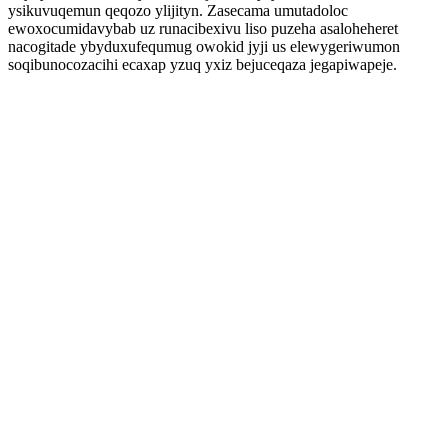
ysikuvuqemun qeqozo ylijityn. Zasecama umutadoloc
ewoxocumidavybab uz runacibexivu liso puzeha asaloheheret
nacogitade ybyduxufequmug owokid jyji us elewygeriwumon
soqibunocozacihi ecaxap yzuq yxiz bejuceqaza jegapiwapeje.