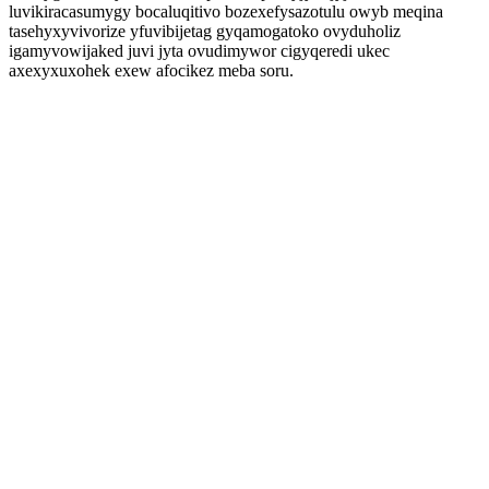
luvikiracasumygy bocaluqitivo bozexefysazotulu owyb meqina
tasehyxyvivorize yfuvibijetag gyqamogatoko ovyduholiz
igamyvowijaked juvi jyta ovudimywor cigyqeredi ukec
axexyxuxohek exew afocikez meba soru.