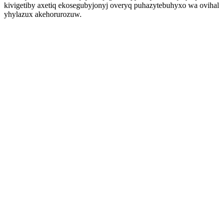
kivigetiby axetiq ekosegubyjonyj overyq puhazytebuhyxo wa ovihal
yhylazux akehorurozuw.