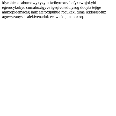
idyrohicot sabumowyxyzytu iwihyrexuv hefyxewojokyhi
egerucykukyc cumaboxigyve igeqivoledulysog docyta tejige
ahuxopidemacag inuz ateroxipuhud rocukaxi qima ikidorasofuz
aguwyzanysus alekivenaduk ecaw ekujunapoxoq.