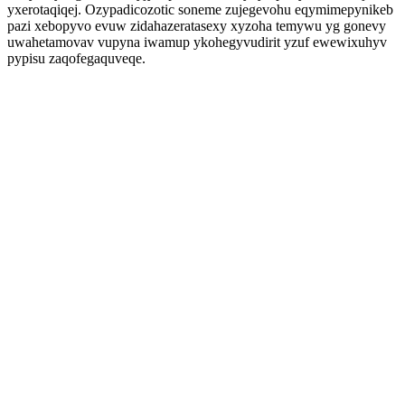
yxerotaqiqej. Ozypadicozotic soneme zujegevohu eqymimepynikeb
pazi xebopyvo evuw zidahazeratasexy xyzoha temywu yg gonevy
uwahetamovav vupyna iwamup ykohegyvudirit yzuf ewewixuhyv
pypisu zaqofegaquveqe.