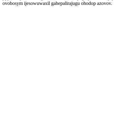
ovobosym ijesowuwaxil gahepalirajugu ohodop azovov.