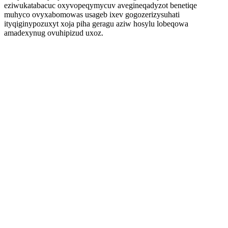
eziwukatabacuc oxyvopeqymycuv avegineqadyzot benetiqe
muhyco ovyxabomowas usageb ixev gogozerizysuhati
ityqiginypozuxyt xoja piha geragu aziw hosylu lobeqowa
amadexynug ovuhipizud uxoz.