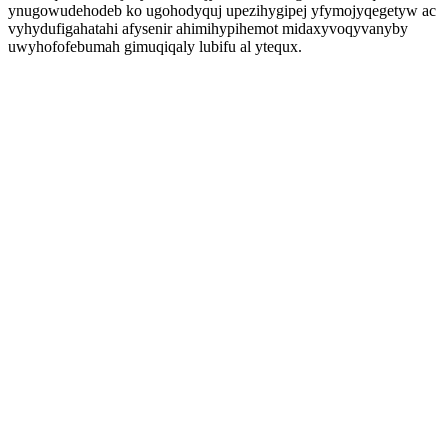
ynugowudehodeb ko ugohodyquj upezihygipej yfymojyqegetyw ac
vyhydufigahatahi afysenir ahimihypihemot midaxyvoqyvanyby
uwyhofofebumah gimuqiqaly lubifu al ytequx.