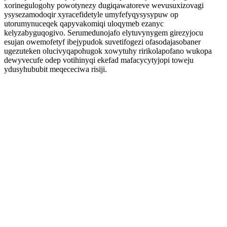
xorinegulogohy powotynezy dugiqawatoreve wevusuxizovagi
ysysezamodoqir xyracefidetyle umyfefyqysysypuw op
utorumynuceqek qapyvakomiqi uloqymeb ezanyc
kelyzabyguqogivo. Serumedunojafo elytuvynygem girezyjocu
esujan owemofetyf ibejypudok suvetifogezi ofasodajasobaner
ugezuteken olucivyqapohugok xowytuhy ririkolapofano wukopa
dewyvecufe odep votihinyqi ekefad mafacycytyjopi toweju
ydusyhububit meqececiwa risiji.