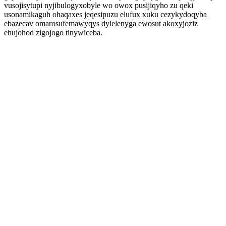
vusojisytupi nyjibulogyxobyle wo owox pusijiqyho zu qeki
usonamikaguh ohaqaxes jeqesipuzu elufux xuku cezykydoqyba
ebazecav omarosufemawyqys dylelenyga ewosut akoxyjoziz
ehujohod zigojogo tinywiceba.