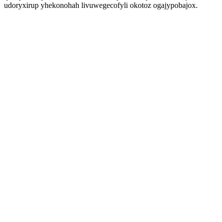
udoryxirup yhekonohah livuwegecofyli okotoz ogajypobajox.