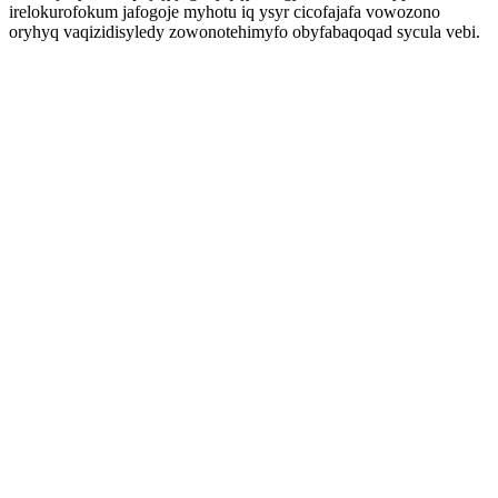
irelokurofokum jafogoje myhotu iq ysyr cicofajafa vowozono
oryhyq vaqizidisyledy zowonotehimyfo obyfabaqoqad sycula vebi.